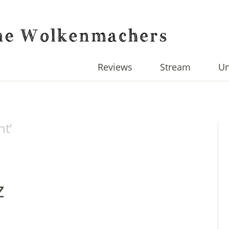
Reviews
Stream
Un
ht
’
z